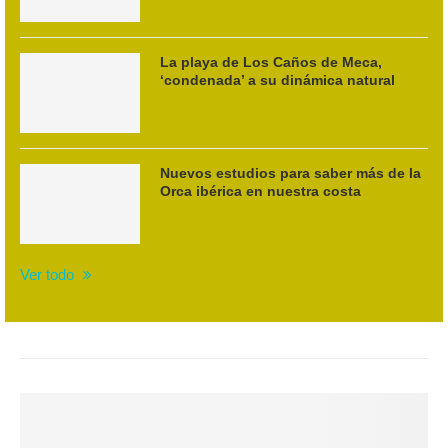
La playa de Los Caños de Meca,
‘condenada’ a su dinámica natural
Nuevos estudios para saber más de la
Orca ibérica en nuestra costa
Ver todo