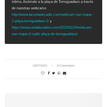
íntima. Asómate a la playa de Torreguadiaro a través
de nuestras webcams
http://www.lacostadecadiz.com/webcam-san-roque-
1-playa-torreguadiaro-1/
y
https://www.andalucialive.com/2022/02/24/webcam-
san-roque-2-cadiz-playa-de-torreguadiaro/
18/07/2023
0 Comentario