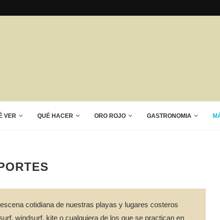
É VER
QUÉ HACER
ORO ROJO
GASTRONOMIA
M
PORTES
 escena cotidiana de nuestras playas y lugares costeros
urf, windsurf, kite o cualquiera de los que se practican en