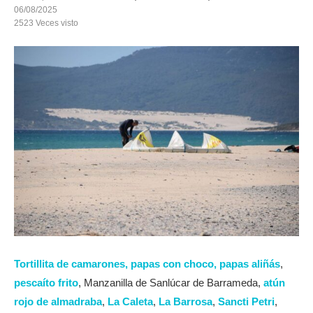
06/08/2025
2523
Veces visto
Tortillita de camarones,
papas con choco,
papas aliñás
,
pescaíto frito
, Manzanilla de Sanlúcar de Barrameda,
atún
rojo de almadraba
,
La Caleta
,
La Barrosa
,
Sancti Petri
,