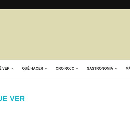
É VER
QUÉ HACER
ORO ROJO
GASTRONOMIA
M
UE VER