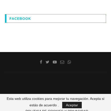
FACEBOOK
@2020 - La Costa de Cádiz. Todos los derechos reservados
Esta web utiliza cookies para mejorar tu navegación. Acepta si
estás de acuerdo .
Aceptar
VOLVER ARRIBA