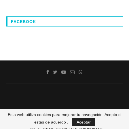
FACEBOOK
@2020 - La Costa de Cádiz. Todos los derechos reservados
Esta web utiliza cookies para mejorar tu navegación. Acepta si
estás de acuerdo .
Aceptar
VOLVER ARRIBA