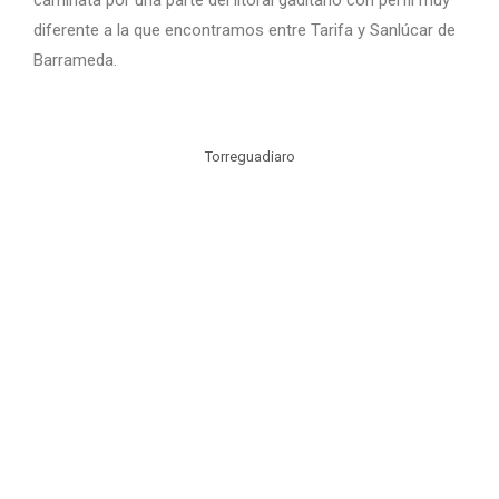
caminata por una parte del litoral gaditano con perfil muy
diferente a la que encontramos entre Tarifa y Sanlúcar de
Barrameda.
Torreguadiaro