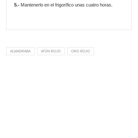
5.-
Mantenerlo en el frigorífico unas cuatro horas.
ALMADRABA
ATÚN ROJO
ORO ROJO