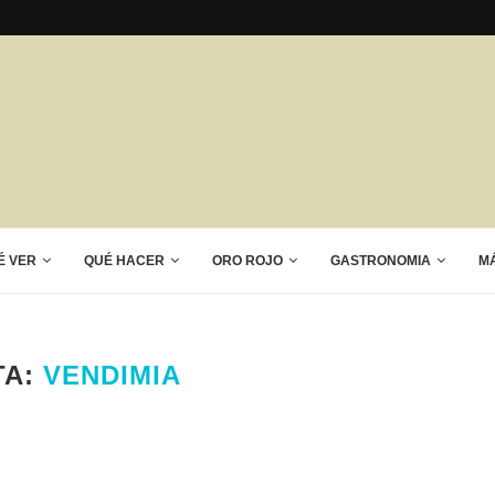
É VER
QUÉ HACER
ORO ROJO
GASTRONOMIA
M
TA:
VENDIMIA