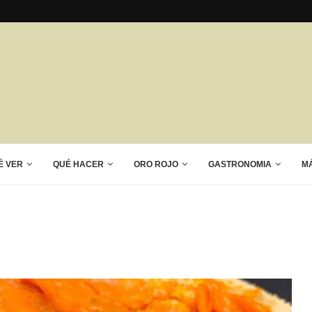
É VER
QUÉ HACER
ORO ROJO
GASTRONOMIA
M