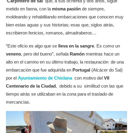
‘Carpintero de sal’
que, a sus ochenta y dos años, sigue
metido en faena, con la
misma pasión
de siempre,
moldeando y rehabilitando embarcaciones que conocen muy
bien estas aguas y sus historias; esas que, siglos atrás,
escribieron fenicios, romanos, almadraberos…
“Este oficio es algo que se
lleva en la sangre
. Es como un
veneno
, pero del bueno”, señala
Ramón
mientras hace un
alto en el camino en su último trabajo, la restauración de una
embarcación que fue adquirida en
Portugal
(Alcácer do Sal)
por el
Ayuntamiento de Chiclana
con motivo del
VII
Centenario de la Ciudad
, debido a su similitud con las que
tiempo atrás se utilizaban en la zona para el traslado de
mercancías.