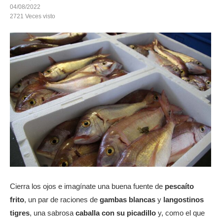
04/08/2022
2721
Veces visto
Cierra los ojos e imagínate una buena fuente de
pescaíto
frito
, un par de raciones de
gambas blancas
y
langostinos
tigres
, una sabrosa
caballa con su picadillo
y, como el que