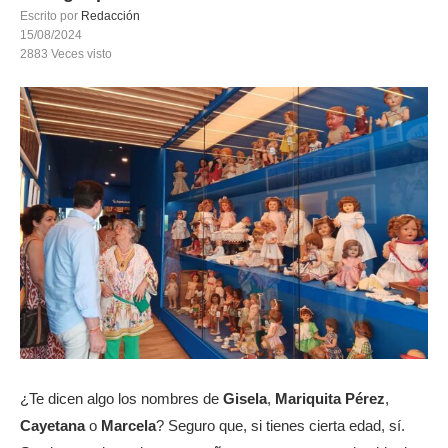
Escrito por
Redacción
15/08/2024
2883
Veces visto
¿Te dicen algo los nombres de
Gisela
,
Mariquita Pérez
,
Cayetana
o
Marcela
? Seguro que, si tienes cierta edad, sí.