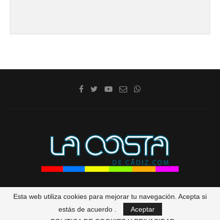
@2020 - La Costa de Cádiz. Todos los derechos reservados
Esta web utiliza cookies para mejorar tu navegación. Acepta si
estás de acuerdo .
Aceptar
VOLVER ARRIBA