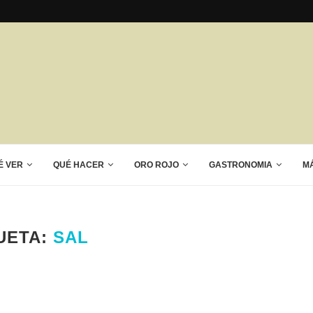
É VER
QUÉ HACER
ORO ROJO
GASTRONOMIA
M
UETA:
SAL