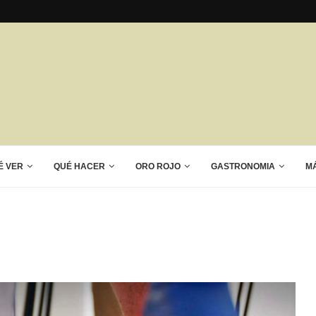
É VER
QUÉ HACER
ORO ROJO
GASTRONOMIA
M