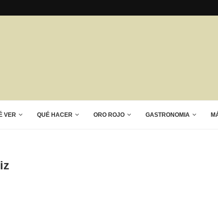
É VER
QUÉ HACER
ORO ROJO
GASTRONOMIA
M
iz