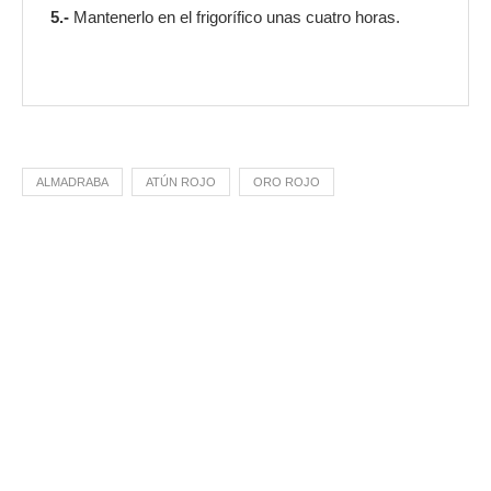
5.-
Mantenerlo en el frigorífico unas cuatro horas.
ALMADRABA
ATÚN ROJO
ORO ROJO