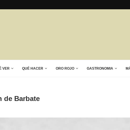
É VER
QUÉ HACER
ORO ROJO
GASTRONOMIA
M
n de Barbate