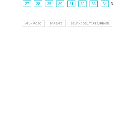
27
28
29
30
31
32
33
34
3
ATÚN ROJO
BARBATE
SEMANA DEL ATÚN BARBATE