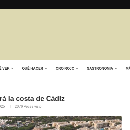
É VER
QUÉ HACER
ORO ROJO
GASTRONOMIA
M
rá la costa de Cádiz
025
2076
Veces visto