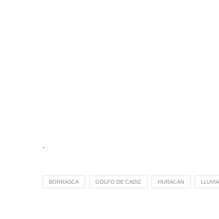
.
BORRASCA
GOLFO DE CADIZ
HURACAN
LLUVI