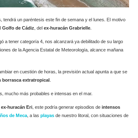
s, tendrá un paréntesis este fin de semana y el lunes. El motivo
l
Golfo de Cádiz
, del
ex-huracán Grabrielle
.
egó a tener categoría 4, nos alcanzará ya debilitado de su largo
siones de la Agencia Estatal de Meteorología, alcance mañana
biar en cuestión de horas, la previsión actual apunta a que se
a
borrasca extratropical
.
as, mucho más probables e intensas en el mar.
ex-huracán Eri
, este podría generar episodios de
intensos
ños de Meca
, a las
playas
de nuestro litoral, con situaciones de